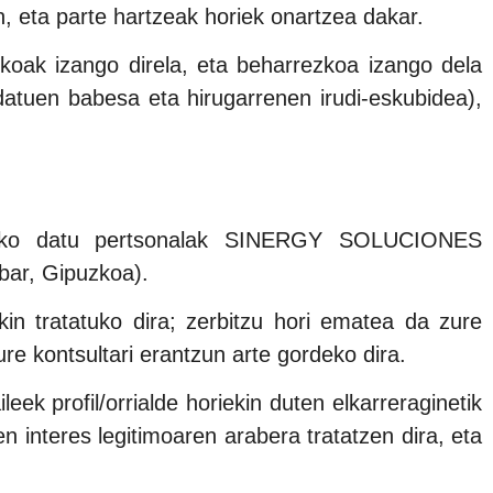
n, eta parte hartzeak horiek onartzea dakar.
ekoak izango direla, eta beharrezkoa izango dela
datuen babesa eta hirugarrenen irudi-eskubidea),
ndako datu pertsonalak SINERGY SOLUCIONES
bar, Gipuzkoa).
in tratatuko dira; zerbitzu hori ematea da zure
ure kontsultari erantzun arte gordeko dira.
ek profil/orrialde horiekin duten elkarreraginetik
 interes legitimoaren arabera tratatzen dira, eta