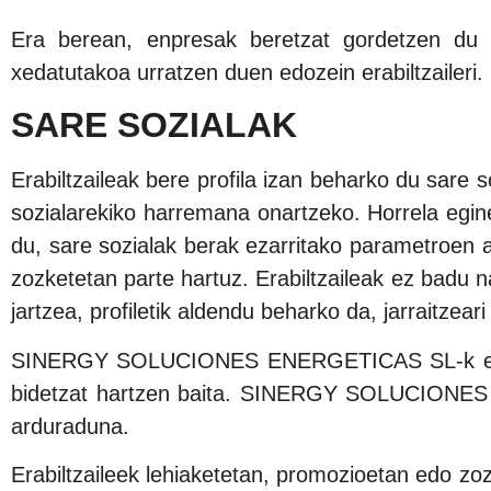
Era berean, enpresak beretzat gordetzen du a
xedatutakoa urratzen duen edozein erabiltzaileri.
SARE SOZIALAK
Erabiltzaileak bere profila izan beharko du s
sozialarekiko harremana onartzeko. Horrela e
du, sare sozialak berak ezarritako parametroen a
zozketetan parte hartuz. Erabiltzaileak ez b
jartzea, profiletik aldendu beharko da, jarraitzeari
SINERGY SOLUCIONES ENERGETICAS SL-k egiten di
bidetzat hartzen baita. SINERGY SOLUCIONES E
arduraduna.
Erabiltzaileek lehiaketetan, promozioetan edo zo