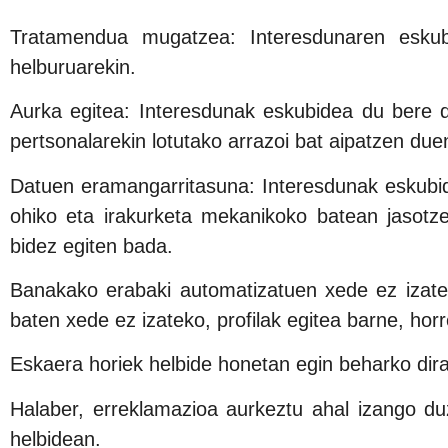
Tratamendua mugatzea: Interesdunaren eskub
helburuarekin.
Aurka egitea: Interesdunak eskubidea du bere 
pertsonalarekin lotutako arrazoi bat aipatzen du
Datuen eramangarritasuna: Interesdunak eskubid
ohiko eta irakurketa mekanikoko batean jasotz
bidez egiten bada.
Banakako erabaki automatizatuen xede ez izatea
baten xede ez izateko, profilak egitea barne, ho
Eskaera horiek helbide honetan egin beharko dir
Halaber, erreklamazioa aurkeztu ahal izango d
helbidean.