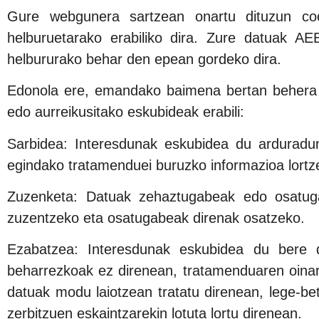
Gure webgunera sartzean onartu dituzun cook
helburuetarako erabiliko dira. Zure datuak AE
helbururako behar den epean gordeko dira.
Edonola ere, emandako baimena bertan behera uz
edo aurreikusitako eskubideak erabili:
Sarbidea: Interesdunak eskubidea du arduraduna
egindako tratamenduei buruzko informazioa lortz
Zuzenketa: Datuak zehaztugabeak edo osatuga
zuzentzeko eta osatugabeak direnak osatzeko.
Ezabatzea: Interesdunak eskubidea du bere d
beharrezkoak ez direnean, tratamenduaren oina
datuak modu laiotzean tratatu direnean, lege-b
zerbitzuen eskaintzarekin lotuta lortu direnean.