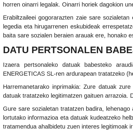
horren oinarri legalak. Oinarri horiek dagokion u
Erabiltzaileei gogorarazten zaie sare sozialeta
legedia eta hirugarrenen eskubideak errespetatz
baita sare sozialen beraien arauak ere, honako 
DATU PERTSONALEN BAB
Izaera pertsonaleko datuak babesteko ara
ENERGETICAS SL-ren ardurapean tratatzeko (helb
Harremanetarako inprimakia: Zure datuak zure e
datuak tratatzeko legitimatzen gaituen arrazoia. D
Gure sare sozialetan tratatzen badira, lehenago a
lortutako informazioa eta datuak kudeatzeko helb
tratamendua ahalbidetu zuen interes legitimoak i