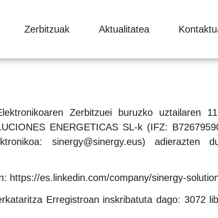
Zerbitzuak
Aktualitatea
Kontaktu
Elektronikoaren Zerbitzuei buruzko uztailaren
SOLUCIONES ENERGETICAS SL-k (IFZ: B72679590; e
ektronikoa: sinergy@sinergy.eus) adierazt
In: https://es.linkedin.com/company/sinergy-soluti
a Erregistroan inskribatuta dago: 3072 liburuk