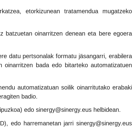
rkatzea, etorkizunean tratamendua mugatzeko
z batzuetan oinarritzen denean eta bere egoera
 datu pertsonalak formatu jäsangarri, erabilera
 oinarritzen bada edo bitarteko automatizatuen
ndu automatizatuan soilik oinarritutako erabaki
ragiten badio.
Gipuzkoa) edo sinergy@sinergy.eus helbidean.
D), edo harremanetan jarri sinergy@sinergy.eus