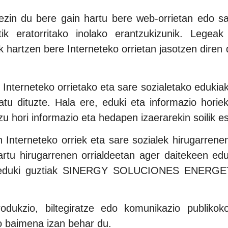
 bere gain hartu bere web-orrietan edo sare 
tzetik eratorritako inolako erantzukizunik. L
hartzen bere Interneteko orrietan jasotzen diren 
eteko orrietako eta sare sozialetako edukiak et
tatu dituzte. Hala ere, eduki eta informazio horie
itzu hori informazio eta hedapen izaerarekin soilik e
eteko orriek eta sare sozialek hirugarrenen bes
artu hirugarrenen orrialdeetan ager daitekeen e
ako eduki guztiak SINERGY SOLUCIONES ENERGET
rodukzio, biltegiratze edo komunikazio publiko
aimena izan behar du.