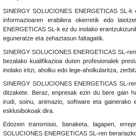
SINERGY SOLUCIONES ENERGETICAS SL-k ezin du
informazioaren erabilera okerretik edo laio
ENERGETICAS SL-k ez du inolako erantzukizunik 
eguneratze eta zehaztasun faltagatik.
SINERGY SOLUCIONES ENERGETICAS SL-ren Intern
bezalako kualifikazioa duten profesionalek pres
inolako iritzi, aholku edo lege-aholkularitza, zerb
SINERGY SOLUCIONES ENERGETICAS SL-ren Intern
ditzakete. Beraz, enpresak ezin du bere gain h
irudi, soinu, animazio, software eta gainer
esklusibokoak dira.
Edozein transmisio, banaketa, lagapen, errep
SOLUCIONES ENERGETICAS SL-ren berariazko b