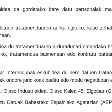
idea da gordetako bere datu pertsonalak ma
datuen tratamenduaren aurka egiteko, kasu zehat
enean.
ea du tratamenduaren arduradunari emandako bere
eko, tratamendua baimenean edo kontratu batean
: Interesdunak eskubidea du bere datuen tratame
rrek ondore juridikoak baditu edo modu negatiboan e
a: Olaso Industrialdea, Olaso Kalea 45, Elgoibar (
uzu Datuak Babesteko Espainiako Agentzian (AEP