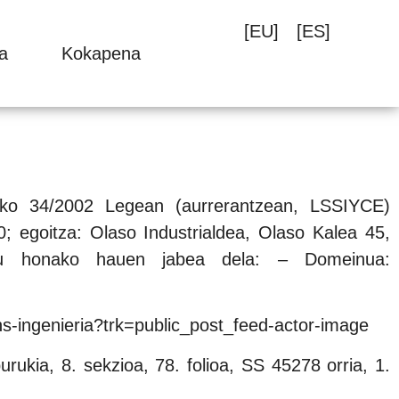
[EU]
[ES]
a
Kokapena
 11ko 34/2002 Legean (aurrerantzean, LSSIYCE)
goitza: Olaso Industrialdea, Olaso Kalea 45,
en du honako hauen jabea dela: – Domeinua:
ons-ingenieria?trk=public_post_feed-actor-image
ia, 8. sekzioa, 78. folioa, SS 45278 orria, 1.