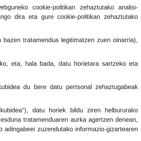
guneko cookie-politikan zehaztutako analisi-
ngo dira eta gure cookie-politikan zehaztutako
 bazen tratamendua legitimatzen zuen oinarria),
ko, eta, hala bada, datu horietara sartzeko eta
kubidea du bere datu pertsonal zehaztugabeak
bidea”), datu horiek bildu ziren helbururako
eresduna tratamenduaren aurka agertzen denean,
o adingabeei zuzendutako informazio-gizartearen