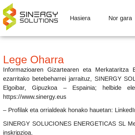
Hasiera
Nor gara
Lege Oharra
Informazioaren Gizartearen eta Merkataritza 
ezarritako betebeharrei jarraituz, SINERGY 
Elgoibar, Gipuzkoa – Espainia; helbide el
https://www.sinergy.eus
– Profilak eta orrialdeak honako hauetan: Linked
SINERGY SOLUCIONES ENERGETICAS SL Merkataritz
inskripzioa.