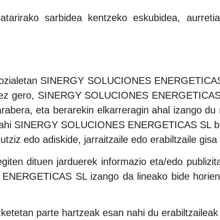
tarirako sarbidea kentzeko eskubidea, aurretia
are sozialetan SINERGY SOLUCIONES ENERGETICAS SL
ginez gero, SINERGY SOLUCIONES ENERGETICAS SL-k
rabera, eta berarekin elkarreragin ahal izango du 
adu nahi SINERGY SOLUCIONES ENERGETICAS SL bere
 utziz edo adiskide, jarraitzaile edo erabiltzaile gis
tuen jarduerek informazio eta/edo publizitate i
NERGETICAS SL izango da lineako bide horien bi
zketetan parte hartzeak esan nahi du erabiltzaileak