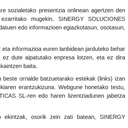
sozialetako presentzia onlinean agertzen den
egeak ezarritako mugekin, SINERGY SOLUCIONES
datuen edo informazioen egiazkotasun, osotasun,
a informazioa euren lanbidean jarduteko behar
k ez dute aipatutako enpresa lotzen, eta ez dira
skaintzen baita.
te orrialde batzuetarako estekak (links) izan
dukiaren erantzukizuna. Webgune honetako testu,
ICAS SL-ren edo haren lizentziadunen jabetza
ko ekintzak, osorik zein zati batean, SINERGY