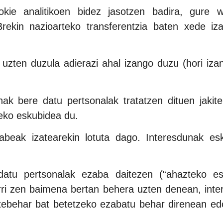
ie analitikoen bidez jasotzen badira, gure web
Brekin nazioarteko transferentzia baten xede iza
ten duzula adierazi ahal izango duzu (hori izan
k bere datu pertsonalak tratatzen dituen jakite
eko eskubidea du.
beak izatearekin lotuta dago. Interesdunak es
atu pertsonalak ezaba daitezen (“ahazteko esku
rri zen baimena bertan behera uzten denean, int
etebehar bat betetzeko ezabatu behar direnean ed