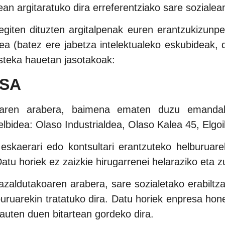
nean argitaratuko dira erreferentziako sare sozialea
n egiten dituzten argitalpenak euren erantzukizunp
ea (batez ere jabetza intelektualeko eskubideak, 
esteka hauetan jasotakoak:
ESA
udiaren arabera, baimena ematen duzu ema
idea: Olaso Industrialdea, Olaso Kalea 45, Elgoi
skaerari edo kontsultari erantzuteko helburuarek
atu horiek ez zaizkie hirugarrenei helaraziko eta z
zaldutakoaren arabera, sare sozialetako erabiltzaile
uruarekin tratatuko dira. Datu horiek enpresa honen
rauten duen bitartean gordeko dira.