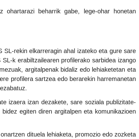
z ohartarazi beharrik gabe, lege-ohar honetan
-rekin elkarreragin ahal izateko eta gure sare
 erabiltzailearen profilerako sarbidea izango
mezuak, argitalpenak bidaliz edo lehiaketetan eta
 profilera sartzea edo berarekin harremanetan
a ezabatuz.
zaera izan dezakete, sare soziala publizitate-
dez egiten diren argitalpen eta komunikazioen
 onartzen dituela lehiaketa, promozio edo zozketa